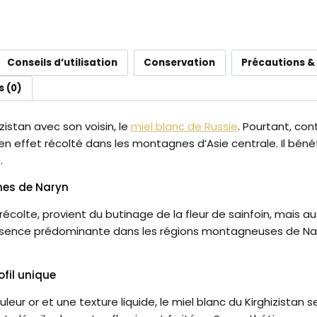
Conseils d’utilisation
Conservation
Précautions &
s (0)
zistan avec son voisin, le
miel blanc de Russie
. Pourtant, con
st en effet récolté dans les montagnes d’Asie centrale. Il bén
.
nes de Naryn
écolte, provient du butinage de la fleur de sainfoin, mais aus
présence prédominante dans les régions montagneuses de Nar
ofil unique
uleur or et une texture liquide, le miel blanc du Kirghizistan 