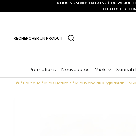
NOUS SOMMES EN CONGÉ DU
29 JUILL
TOUTES LES CO
RECHERCHER UN PRODUIT...
Promotions
Nouveautés
Miels
Sunnah 
/
Boutique
/
Miels Naturels
/
Miel blanc du Kirghizistan – 25