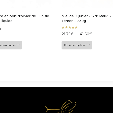
ère en bois d’olivier de Tunisie
Miel de Jujubier « Sidr Maliki »
l liquide
Yémen – 250g
€
Note
21.75
€
–
41.50
€
5.00
sur 5
er au panier
Choix des options