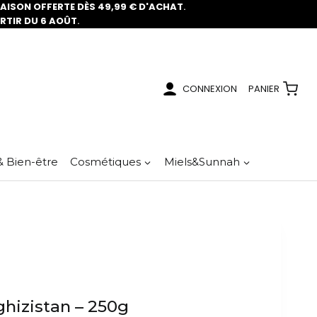
RAISON OFFERTE DÈS 49,99 € D'ACHAT
.
ARTIR DU 6 AOÛT
.
CONNEXION
PANIER
& Bien-être
Cosmétiques
Miels&Sunnah
ghizistan – 250g