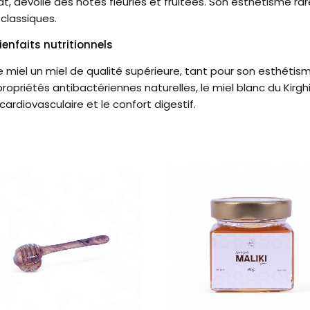
, dévoile des notes fleuries et fruitées. Son esthétisme rare
 classiques.
ienfaits nutritionnels
e miel un miel de qualité supérieure, tant pour son esthétism
opriétés antibactériennes naturelles, le miel blanc du Kirghi
 cardiovasculaire et le confort digestif.