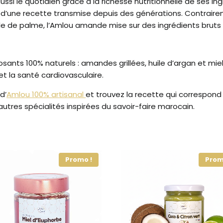
ussi le quotidien grâce à la richesse nutritionnelle de ses 
d’une recette transmise depuis des générations. Contraireme
ile de palme, l’Amlou amande mise sur des ingrédients bruts e
nts 100% naturels : amandes grillées, huile d’argan et miel 
et la santé cardiovasculaire.
d’
Amlou 100% artisanal
et trouvez la recette qui correspon
utres spécialités inspirées du savoir-faire marocain.
Promo !
Prom