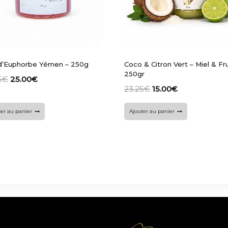
 d’Euphorbe Yémen – 250g
Coco & Citron Vert – Miel & Fru
250gr
5
€
25.00
€
23.25
€
15.00
€
er au panier
Ajouter au panier