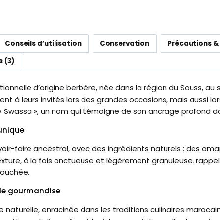
Conseils d’utilisation
Conservation
Précautions &
s (3)
ionnelle d’origine berbère, née dans la région du Souss, au
ervent à leurs invités lors des grandes occasions, mais aussi 
« Swassa », un nom qui témoigne de son ancrage profond dans
 unique
oir-faire ancestral, avec des ingrédients naturels : des ama
texture, à la fois onctueuse et légèrement granuleuse, rappe
bouchée.
ple gourmandise
e naturelle, enracinée dans les traditions culinaires marocain