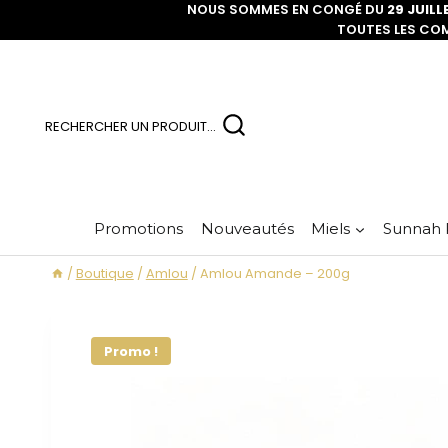
NOUS SOMMES EN CONGÉ DU
29 JUILL
TOUTES LES CO
RECHERCHER UN PRODUIT...
Promotions
Nouveautés
Miels
Sunnah 
/
Boutique
/
Amlou
/
Amlou Amande – 200g
Promo !