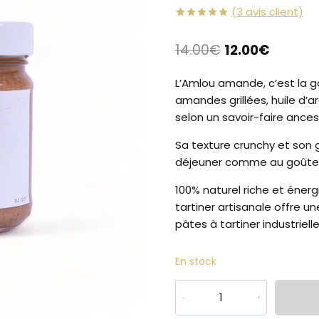
(
3
avis client)
Noté
3
5.00
sur 5 basé
14.00
€
12.00
€
sur
notations
client
L’Amlou amande, c’est la 
amandes grillées, huile d’a
selon un savoir-faire ance
Sa texture crunchy et son g
déjeuner comme au goûter
100% naturel riche et énerg
tartiner artisanale offre u
pâtes à tartiner industriell
En stock