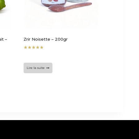
it –
Zrir Noisette – 200gr
Note
5.00
sur 5
Lire la suite