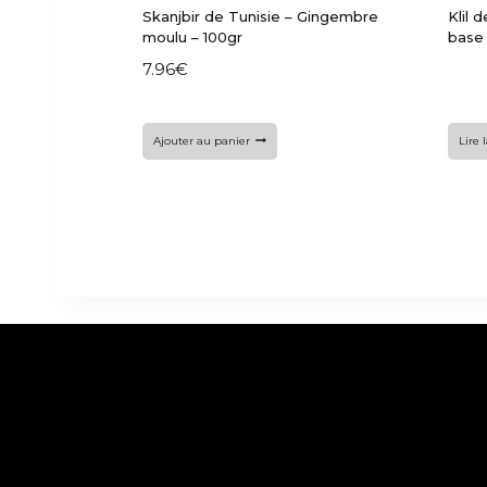
Skanjbir de Tunisie – Gingembre
Klil 
moulu – 100gr
base 
7.96
€
Ajouter au panier
Lire 