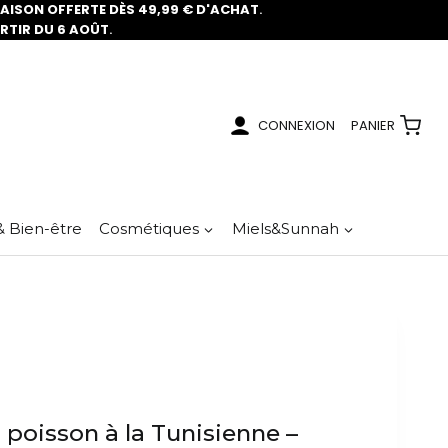
RAISON OFFERTE DÈS 49,99 € D'ACHAT
.
ARTIR DU 6 AOÛT
.
CONNEXION
PANIER
& Bien-être
Cosmétiques
Miels&Sunnah
 poisson à la Tunisienne –