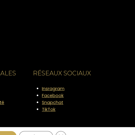
RALES
RÉSEAUX SOCIAUX
Insragram
Facebook
ité
Snapchat
TikTok
Fermer la bannière des cookies GD