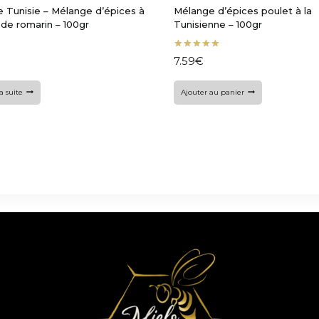
de Tunisie – Mélange d’épices à
Mélange d’épices poulet à la
de romarin – 100gr
Tunisienne – 100gr
Note
7.59
€
5.00
sur 5
la suite
Ajouter au panier